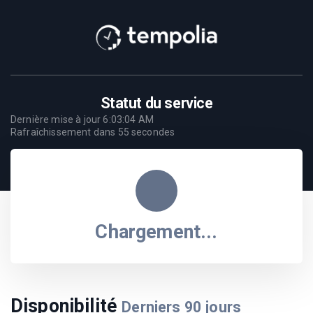
Statut du service
Dernière mise à jour
6:03:04 AM
Rafraîchissement dans
54
secondes
Chargement...
Disponibilité
Derniers
90
jours